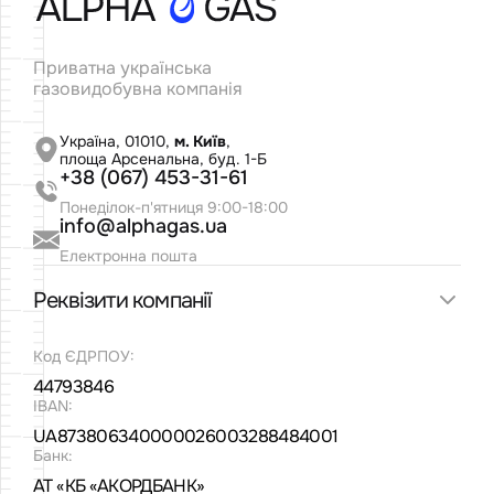
Українські підрядники залучені до процесу
Приватна українська
буріння 3-4 нових свердловин на Альфа
газовидобувна компанія
Газ: розвиток вітчизняного
газовидобувного сектору
Україна, 01010,
м. Київ
,
25.5.2023
площа Арсенальна, буд. 1-Б
+38 (067) 453-31-61
Понеділок-п'ятниця 9:00-18:00
Освоєння нових ділянок і розвиток
info@alphagas.ua
науково-технологічних партнерств
Альфагаз
Електронна пошта
25.5.2023
Реквізити компанії
Код ЄДРПОУ:
Новини газовидобувної галузі в Україні:
досягнення та виклики
44793846
IBAN:
25.5.2023
UA873806340000026003288484001
Банк:
АТ «КБ «АКОРДБАНК»