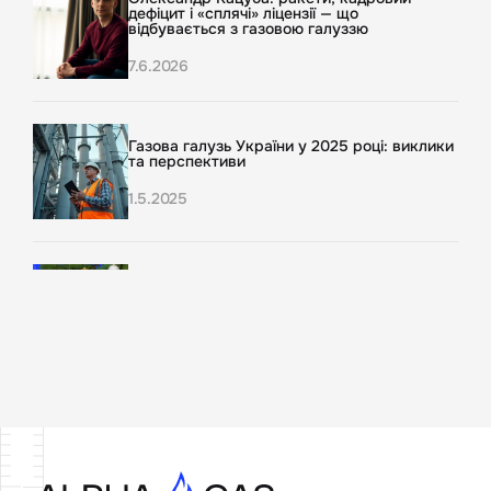
дефіцит і «сплячі» ліцензії — що
відбувається з газовою галуззю
7.6.2026
Газова галузь України у 2025 році: виклики
та перспективи
1.5.2025
Вітаємо з Новим 2025 Роком!
30.12.2024
Актуальна ситуація на ринку
газодобування в Україні та місія AlphaGas у
світлі нових даних
11.8.2023