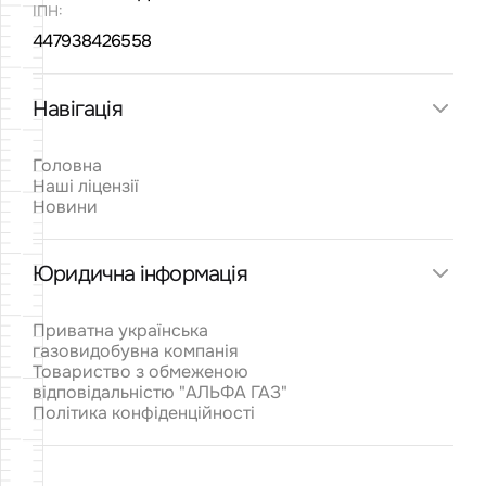
Альфа Газ: якість, екологія та стандарти -
ІПН:
наші пріоритети
447938426558
22.5.2023
Навігація
Ціни на газ для населення станом на 2023
рік: стабільність та підтримка споживачів
Головна
Наші ліцензії
19.5.2023
Новини
Юридична інформація
Відновлення роботи після початку війни
Приватна українська
1.5.2023
газовидобувна компанія
Товариство з обмеженою
відповідальністю "АЛЬФА ГАЗ"
Політика конфіденційності
Тенденції розвитку газовидобувної галузі в
Україні
20.4.2023